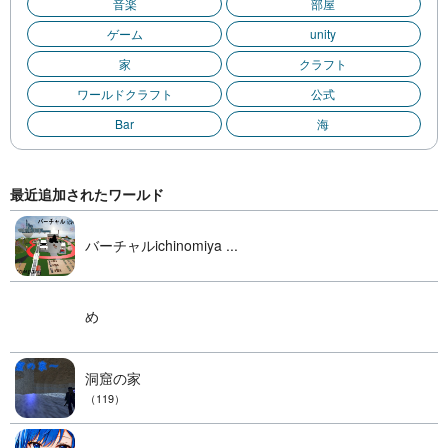
音楽
部屋
ゲーム
unity
家
クラフト
ワールドクラフト
公式
Bar
海
最近追加されたワールド
バーチャルichinomiya ...
め
洞窟の家
（119）