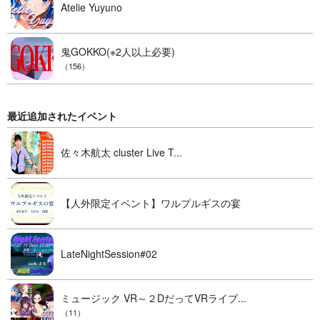
Atelie Yuyuno
鬼GOKKO(※2人以上必要)
（156）
最近追加されたイベント
佐々木航太 cluster Live T...
【人外限定イベント】ワルプルギスの宴
LateNightSession#02
ミュージック VR～２DだってVRライブ...
（11）