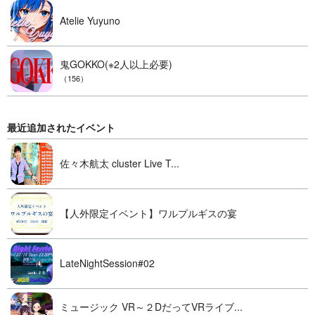
Atelie Yuyuno
鬼GOKKO(※2人以上必要)
（156）
最近追加されたイベント
佐々木航太 cluster Live T...
【人外限定イベント】ワルプルギスの宴
LateNightSession#02
ミュージック VR～２DだってVRライブ...