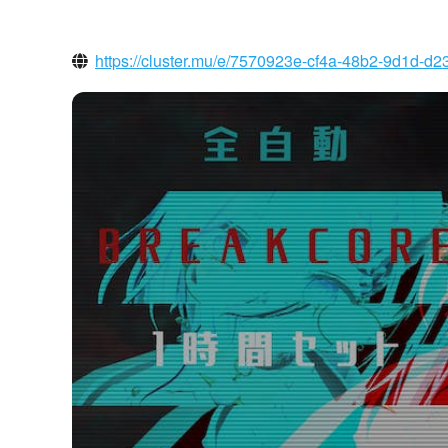
https://cluster.mu/e/7570923e-cf4a-48b2-9d1d-d