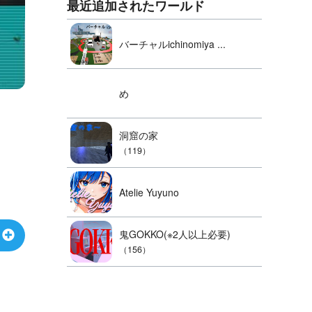
最近追加されたワールド
バーチャルichinomiya ...
め
洞窟の家
（119）
Atelie Yuyuno
鬼GOKKO(※2人以上必要)
（156）