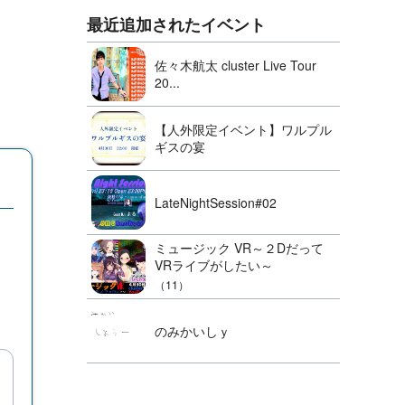
最近追加されたイベント
佐々木航太 cluster Live Tour
20...
【人外限定イベント】ワルプル
ギスの宴
LateNightSession#02
ミュージック VR～２Dだって
VRライブがしたい～
（11）
のみかいしｙ