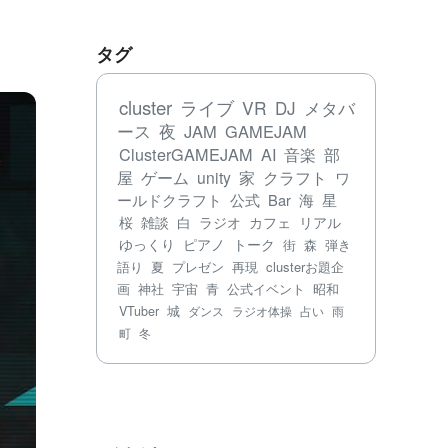
タグ
cluster
ライブ
VR
DJ
メタバ
ース
夜
JAM
GAMEJAM
ClusterGAMEJAM
AI
音楽
部
屋
ゲーム
unity
家
クラフト
ワ
ールドクラフト
公式
Bar
海
星
桜
雑談
白
ラジオ
カフェ
リアル
ゆっくり
ピアノ
トーク
街
森
弾き
語り
夏
プレゼン
再現
clusterお題企
画
神社
宇宙
青
公式イベント
昭和
VTuber
城
ダンス
ラジオ体操
占い
雨
町
冬