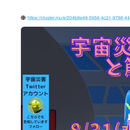
https://cluster.mu/e/204b8e49-5956-4c21-9798-