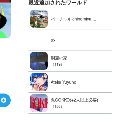
最近追加されたワールド
バーチャルichinomiya ...
め
洞窟の家
（119）
Atelie Yuyuno
鬼GOKKO(※2人以上必要)
（156）