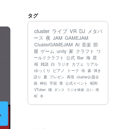
タグ
cluster
ライブ
VR
DJ
メタバ
ース
夜
JAM
GAMEJAM
ClusterGAMEJAM
AI
音楽
部
屋
ゲーム
unity
家
クラフト
ワ
ールドクラフト
公式
Bar
海
星
桜
雑談
白
ラジオ
カフェ
リアル
ゆっくり
ピアノ
トーク
街
森
弾き
語り
夏
プレゼン
再現
clusterお題企
画
神社
宇宙
青
公式イベント
昭和
VTuber
城
ダンス
ラジオ体操
占い
雨
町
冬