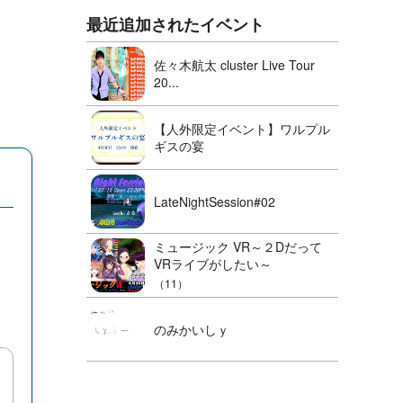
最近追加されたイベント
佐々木航太 cluster Live Tour
20...
【人外限定イベント】ワルプル
ギスの宴
LateNightSession#02
ミュージック VR～２Dだって
VRライブがしたい～
（11）
のみかいしｙ