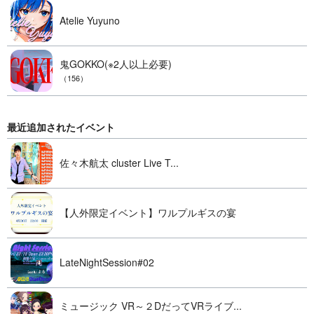
Atelie Yuyuno
鬼GOKKO(※2人以上必要)
（156）
最近追加されたイベント
佐々木航太 cluster Live T...
【人外限定イベント】ワルプルギスの宴
LateNightSession#02
ミュージック VR～２DだってVRライブ...