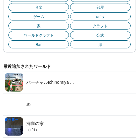
音楽
部屋
ゲーム
unity
家
クラフト
ワールドクラフト
公式
Bar
海
最近追加されたワールド
バーチャルichinomiya ...
め
洞窟の家
（121）