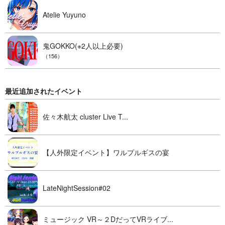
Atelie Yuyuno
鬼GOKKO(※2人以上必要)
（156）
最近追加されたイベント
佐々木航太 cluster Live T...
【人外限定イベント】ワルプルギスの宴
LateNightSession#02
ミュージック VR～２DだってVRライブ...