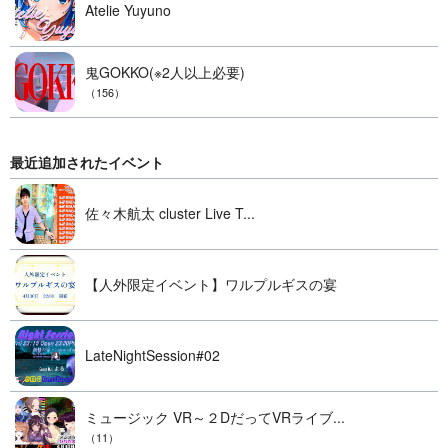
Atelie Yuyuno
鬼GOKKO(※2人以上必要)
（156）
最近追加されたイベント
佐々木航太 cluster Live T...
【人外限定イベント】ワルプルギスの宴
LateNightSession#02
ミュージック VR～２DだってVRライブ...
（11）