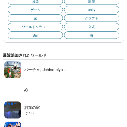
音楽
部屋
ゲーム
unity
家
クラフト
ワールドクラフト
公式
Bar
海
最近追加されたワールド
バーチャルichinomiya ...
め
洞窟の家
（119）