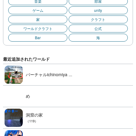
音楽
部屋
ゲーム
unity
家
クラフト
ワールドクラフト
公式
Bar
海
最近追加されたワールド
バーチャルichinomiya ...
め
洞窟の家
（119）