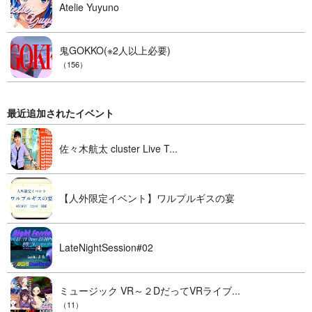
Atelie Yuyuno
鬼GOKKO(※2人以上必要)
（156）
最近追加されたイベント
佐々木航太 cluster Live T...
【人外限定イベント】ワルプルギスの宴
LateNightSession#02
ミュージック VR～２DだってVRライブ...
（11）