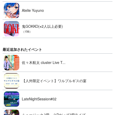
Atelie Yuyuno
鬼GOKKO(※2人以上必要)
（156）
最近追加されたイベント
佐々木航太 cluster Live T...
【人外限定イベント】ワルプルギスの宴
LateNightSession#02
ミュージック VR～２DだってVRライブ...