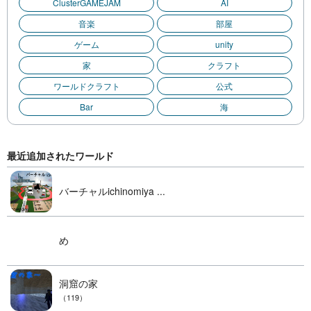
ClusterGAMEJAM
AI
音楽
部屋
ゲーム
unity
家
クラフト
ワールドクラフト
公式
Bar
海
最近追加されたワールド
バーチャルichinomiya ...
め
洞窟の家
（119）