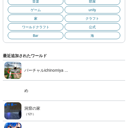
音楽
部屋
ゲーム
unity
家
クラフト
ワールドクラフト
公式
Bar
海
最近追加されたワールド
バーチャルichinomiya ...
め
洞窟の家
（121）