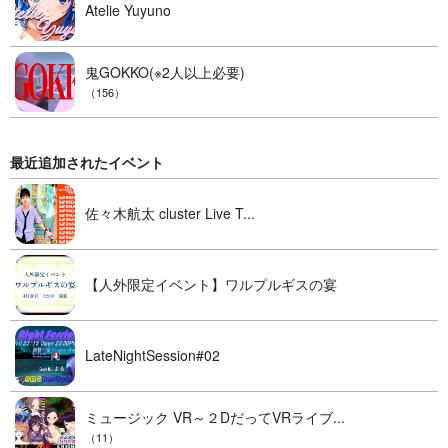
Atelie Yuyuno
鬼GOKKO(※2人以上必要)
（156）
最近追加されたイベント
佐々木航太 cluster Live T...
【人外限定イベント】ワルプルギスの宴
LateNightSession#02
ミュージック VR～２DだってVRライブ...
（11）