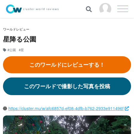
ワールドレビュー
星降る公園
#公園
#星
このワールドにレビューする！
このワールドで撮影した写真を投稿
https://cluster.mu/w/afc6857d-ef08-4dfb-b762-2933e911496f