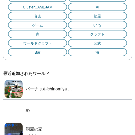
ClusterGAMEJAM
AI
音楽
部屋
ゲーム
unity
家
クラフト
ワールドクラフト
公式
Bar
海
最近追加されたワールド
バーチャルichinomiya ...
め
洞窟の家
（120）