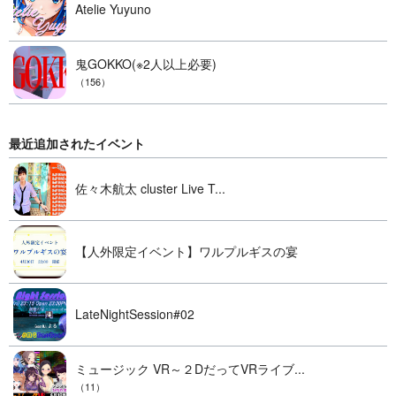
Atelie Yuyuno
鬼GOKKO(※2人以上必要)
（156）
最近追加されたイベント
佐々木航太 cluster Live T...
【人外限定イベント】ワルプルギスの宴
LateNightSession#02
ミュージック VR～２DだってVRライブ...
（11）