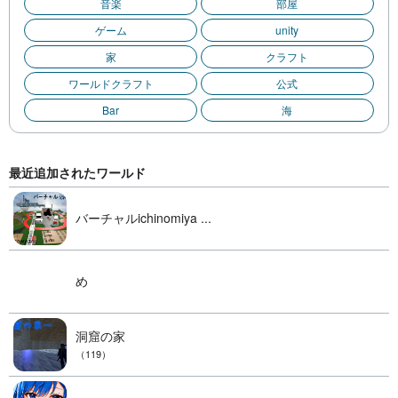
音楽
部屋
ゲーム
unity
家
クラフト
ワールドクラフト
公式
Bar
海
最近追加されたワールド
バーチャルichinomiya ...
め
洞窟の家
（119）