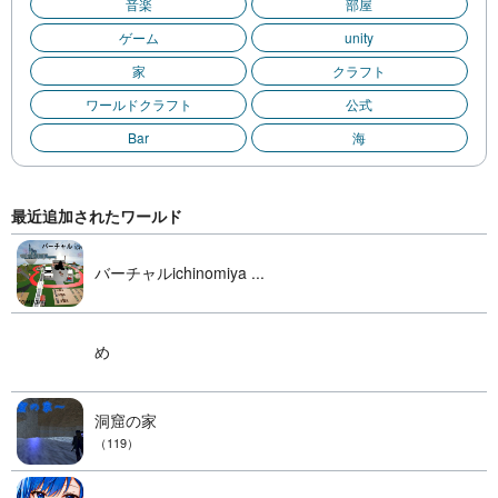
音楽
部屋
ゲーム
unity
家
クラフト
ワールドクラフト
公式
Bar
海
最近追加されたワールド
バーチャルichinomiya ...
め
洞窟の家
（119）