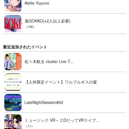
Atelie Yuyuno
鬼GOKKO(※2人以上必要)
（156）
最近追加されたイベント
佐々木航太 cluster Live T...
【人外限定イベント】ワルプルギスの宴
LateNightSession#02
ミュージック VR～２DだってVRライブ...
（11）