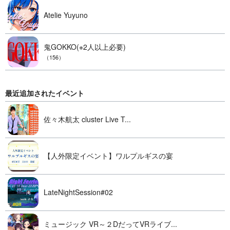
Atelie Yuyuno
鬼GOKKO(※2人以上必要)
（156）
最近追加されたイベント
佐々木航太 cluster Live T...
【人外限定イベント】ワルプルギスの宴
LateNightSession#02
ミュージック VR～２DだってVRライブ...