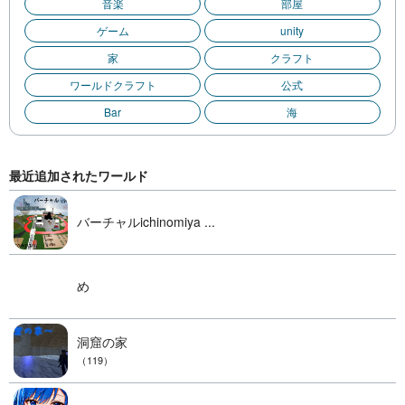
音楽
部屋
ゲーム
unity
家
クラフト
ワールドクラフト
公式
Bar
海
最近追加されたワールド
バーチャルichinomiya ...
め
洞窟の家
（119）