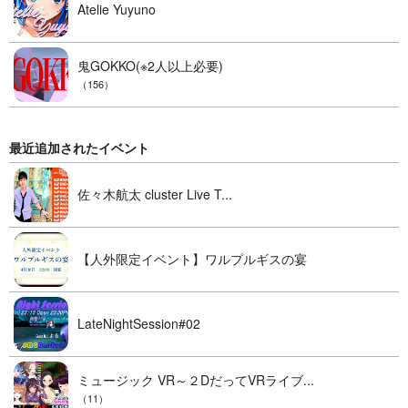
Atelie Yuyuno
鬼GOKKO(※2人以上必要)
（156）
最近追加されたイベント
佐々木航太 cluster Live T...
【人外限定イベント】ワルプルギスの宴
LateNightSession#02
ミュージック VR～２DだってVRライブ...
（11）