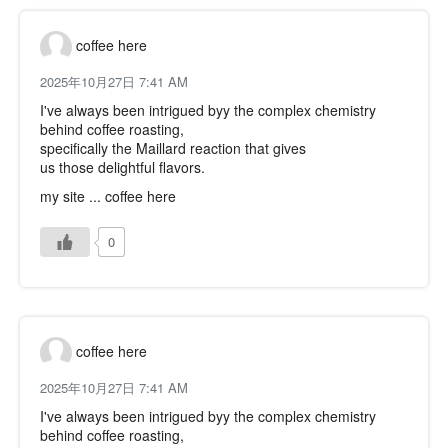
coffee here
2025年10月27日 7:41 AM
I've always been intrigued byy the complex chemistry
behind coffee roasting,
specifically the Maillard reaction that gives
us those delightful flavors.
my site ...
coffee here
0
coffee here
2025年10月27日 7:41 AM
I've always been intrigued byy the complex chemistry
behind coffee roasting,