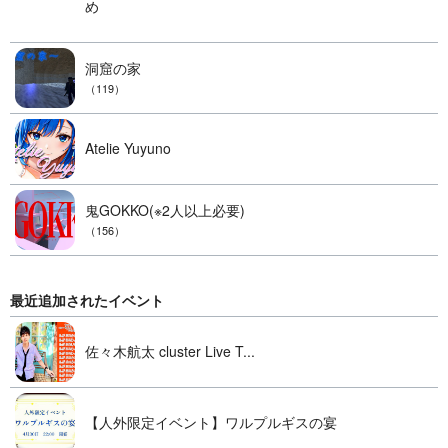
め
洞窟の家
（119）
Atelie Yuyuno
鬼GOKKO(※2人以上必要)
（156）
最近追加されたイベント
佐々木航太 cluster Live T...
【人外限定イベント】ワルプルギスの宴