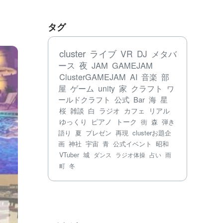
タグ
cluster
ライブ
VR
DJ
メタバ
ース
夜
JAM
GAMEJAM
ClusterGAMEJAM
AI
音楽
部
屋
ゲーム
unity
家
クラフト
ワ
ールドクラフト
公式
Bar
海
星
桜
雑談
白
ラジオ
カフェ
リアル
ゆっくり
ピアノ
トーク
街
森
弾き
語り
夏
プレゼン
再現
clusterお題企
画
神社
宇宙
青
公式イベント
昭和
VTuber
城
ダンス
ラジオ体操
占い
雨
町
冬