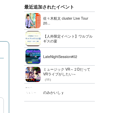
最近追加されたイベント
佐々木航太 cluster Live Tour
20...
【人外限定イベント】ワルプル
ギスの宴
LateNightSession#02
ミュージック VR～２Dだって
VRライブがしたい～
（11）
のみかいしｙ