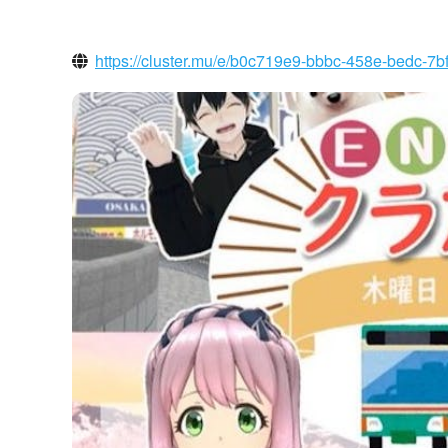
https://cluster.mu/e/b0c719e9-bbbc-458e-bedc-7b