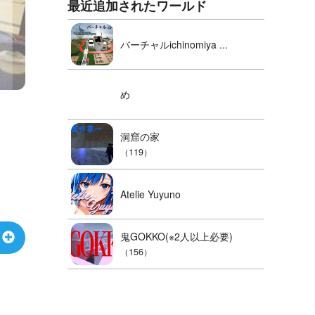
最近追加されたワールド
バーチャルichinomiya ...
め
洞窟の家
（119）
Atelie Yuyuno
鬼GOKKO(※2人以上必要)
（156）