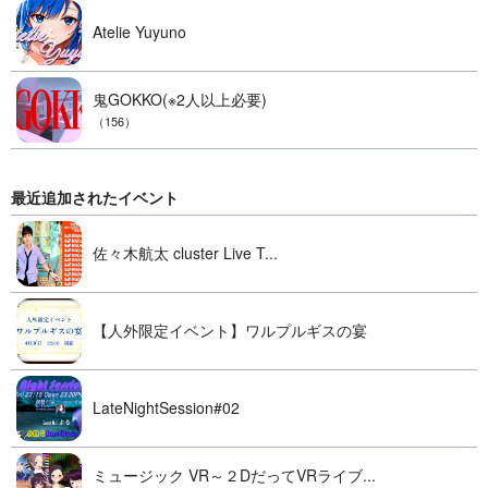
Atelie Yuyuno
鬼GOKKO(※2人以上必要)
（156）
最近追加されたイベント
佐々木航太 cluster Live T...
【人外限定イベント】ワルプルギスの宴
LateNightSession#02
ミュージック VR～２DだってVRライブ...