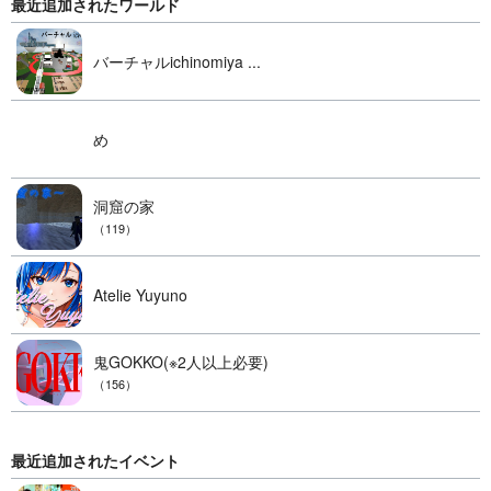
最近追加されたワールド
バーチャルichinomiya ...
め
洞窟の家
（119）
Atelie Yuyuno
鬼GOKKO(※2人以上必要)
（156）
最近追加されたイベント