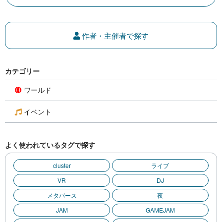
作者・主催者で探す
カテゴリー
ワールド
イベント
よく使われているタグで探す
cluster
ライブ
VR
DJ
メタバース
夜
JAM
GAMEJAM