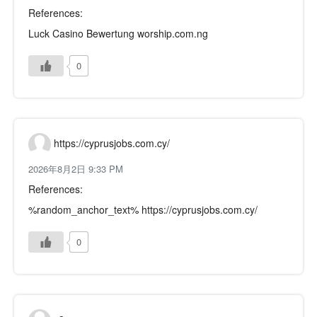
References:
Luck Casino Bewertung
worship.com.ng
0
https://cyprusjobs.com.cy/
2026年8月2日 9:33 PM
References:
%random_anchor_text%
https://cyprusjobs.com.cy/
0