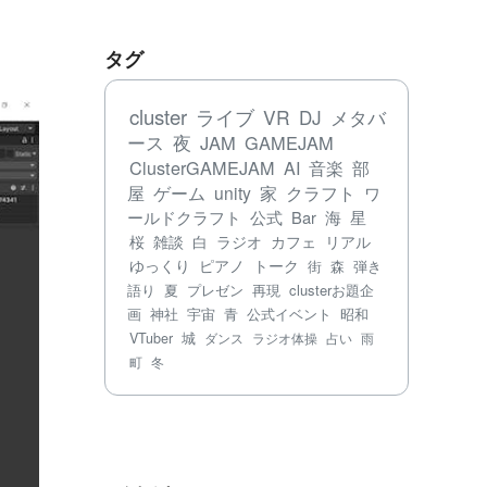
タグ
cluster
ライブ
VR
DJ
メタバ
ース
夜
JAM
GAMEJAM
ClusterGAMEJAM
AI
音楽
部
屋
ゲーム
unity
家
クラフト
ワ
ールドクラフト
公式
Bar
海
星
桜
雑談
白
ラジオ
カフェ
リアル
ゆっくり
ピアノ
トーク
街
森
弾き
語り
夏
プレゼン
再現
clusterお題企
画
神社
宇宙
青
公式イベント
昭和
VTuber
城
ダンス
ラジオ体操
占い
雨
町
冬