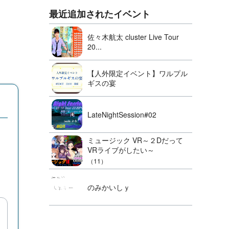
最近追加されたイベント
佐々木航太 cluster Live Tour
20...
【人外限定イベント】ワルプル
ギスの宴
LateNightSession#02
ミュージック VR～２Dだって
VRライブがしたい～
（11）
のみかいしｙ