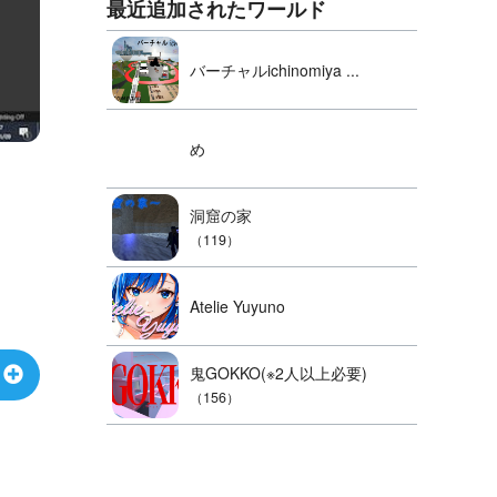
最近追加されたワールド
バーチャルichinomiya ...
め
洞窟の家
（119）
Atelie Yuyuno
鬼GOKKO(※2人以上必要)
（156）