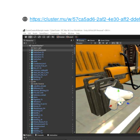
https://cluster.mu/w/57ca5ad6-2af2-4e30-aff2-dd