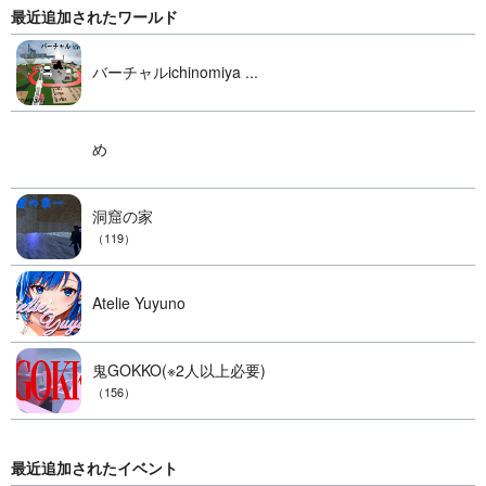
最近追加されたワールド
バーチャルichinomiya ...
め
洞窟の家
（119）
Atelie Yuyuno
鬼GOKKO(※2人以上必要)
（156）
最近追加されたイベント