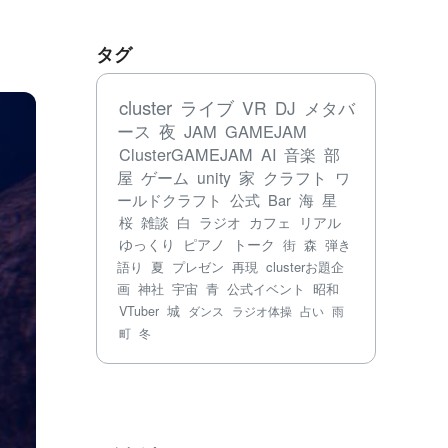
タグ
cluster
ライブ
VR
DJ
メタバ
ース
夜
JAM
GAMEJAM
ClusterGAMEJAM
AI
音楽
部
屋
ゲーム
unity
家
クラフト
ワ
ールドクラフト
公式
Bar
海
星
桜
雑談
白
ラジオ
カフェ
リアル
ゆっくり
ピアノ
トーク
街
森
弾き
語り
夏
プレゼン
再現
clusterお題企
画
神社
宇宙
青
公式イベント
昭和
VTuber
城
ダンス
ラジオ体操
占い
雨
町
冬