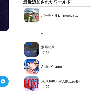
最近追加されたワールド
バーチャルichinomiya ...
め
洞窟の家
（119）
Atelie Yuyuno
鬼GOKKO(※2人以上必要)
（156）