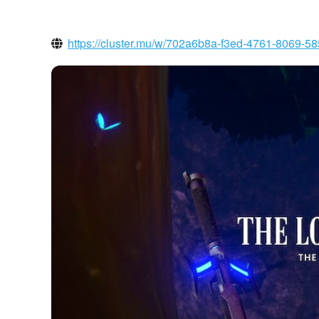
https://cluster.mu/w/702a6b8a-f3ed-4761-8069-