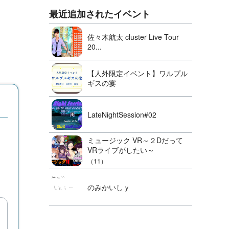
最近追加されたイベント
佐々木航太 cluster Live Tour
20...
【人外限定イベント】ワルプル
ギスの宴
LateNightSession#02
ミュージック VR～２Dだって
VRライブがしたい～
（11）
のみかいしｙ