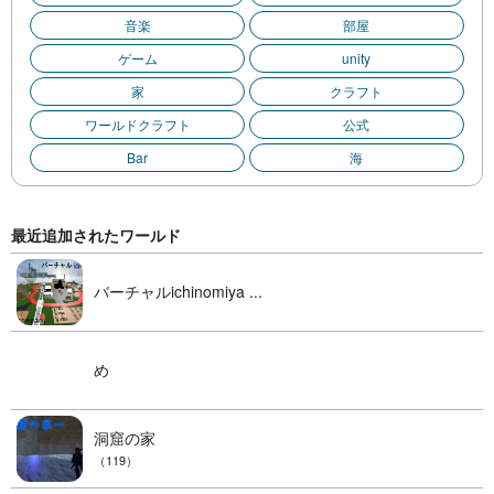
音楽
部屋
ゲーム
unity
家
クラフト
ワールドクラフト
公式
Bar
海
最近追加されたワールド
バーチャルichinomiya ...
め
洞窟の家
（119）