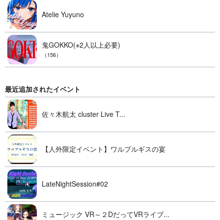
Atelie Yuyuno
鬼GOKKO(※2人以上必要)
（156）
最近追加されたイベント
佐々木航太 cluster Live T...
【人外限定イベント】ワルプルギスの宴
LateNightSession#02
ミュージック VR～２DだってVRライブ...