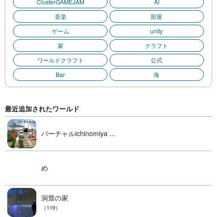
ClusterGAMEJAM
AI
音楽
部屋
ゲーム
unity
家
クラフト
ワールドクラフト
公式
Bar
海
最近追加されたワールド
バーチャルichinomiya ...
め
洞窟の家
（119）