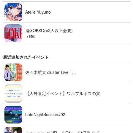
Atelie Yuyuno
鬼GOKKO(※2人以上必要)
（156）
最近追加されたイベント
佐々木航太 cluster Live T...
【人外限定イベント】ワルプルギスの宴
LateNightSession#02
ミュージック VR～２DだってVRライブ...