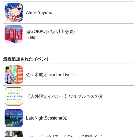
Atelie Yuyuno
鬼GOKKO(※2人以上必要)
（156）
最近追加されたイベント
佐々木航太 cluster Live T...
【人外限定イベント】ワルプルギスの宴
LateNightSession#02
ミュージック VR～２DだってVRライブ...