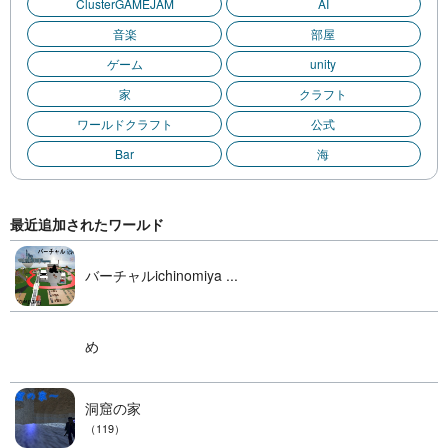
ClusterGAMEJAM
AI
音楽
部屋
ゲーム
unity
家
クラフト
ワールドクラフト
公式
Bar
海
最近追加されたワールド
バーチャルichinomiya ...
め
洞窟の家
（119）