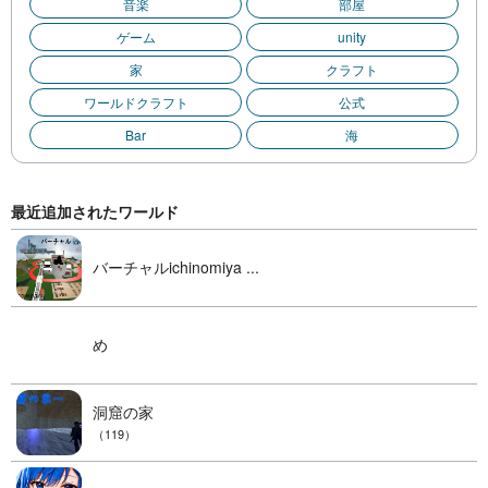
音楽
部屋
ゲーム
unity
家
クラフト
ワールドクラフト
公式
Bar
海
最近追加されたワールド
バーチャルichinomiya ...
め
洞窟の家
（119）