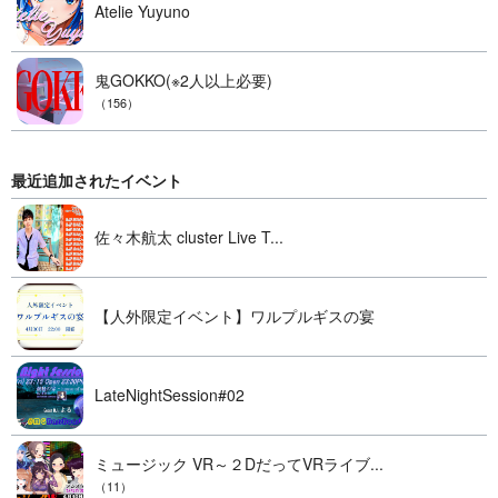
Atelie Yuyuno
鬼GOKKO(※2人以上必要)
（156）
最近追加されたイベント
佐々木航太 cluster Live T...
【人外限定イベント】ワルプルギスの宴
LateNightSession#02
ミュージック VR～２DだってVRライブ...
（11）