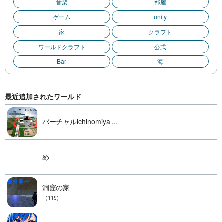
音楽
部屋
ゲーム
unity
家
クラフト
ワールドクラフト
公式
Bar
海
最近追加されたワールド
バーチャルichinomiya ...
め
洞窟の家
（119）