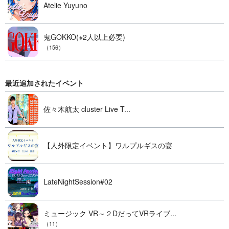
Atelie Yuyuno
鬼GOKKO(※2人以上必要)
（156）
最近追加されたイベント
佐々木航太 cluster Live T...
【人外限定イベント】ワルプルギスの宴
LateNightSession#02
ミュージック VR～２DだってVRライブ...
（11）