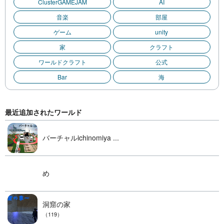
ClusterGAMEJAM
AI
音楽
部屋
ゲーム
unity
家
クラフト
ワールドクラフト
公式
Bar
海
最近追加されたワールド
バーチャルichinomiya ...
め
洞窟の家
（119）