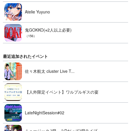
Atelie Yuyuno
鬼GOKKO(※2人以上必要)
（156）
最近追加されたイベント
佐々木航太 cluster Live T...
【人外限定イベント】ワルプルギスの宴
LateNightSession#02
ミュージック VR～２DだってVRライブ...