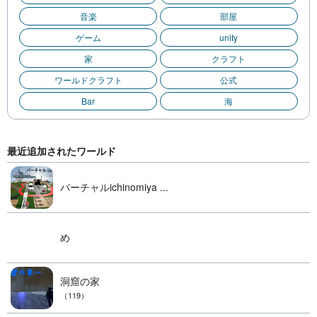
音楽
部屋
ゲーム
unity
家
クラフト
ワールドクラフト
公式
Bar
海
最近追加されたワールド
バーチャルichinomiya ...
め
洞窟の家
（119）