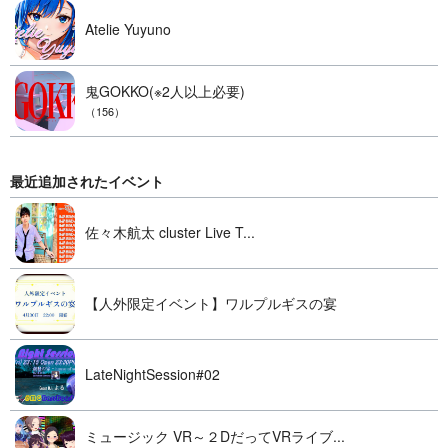
Atelie Yuyuno
鬼GOKKO(※2人以上必要)
（156）
最近追加されたイベント
佐々木航太 cluster Live T...
【人外限定イベント】ワルプルギスの宴
LateNightSession#02
ミュージック VR～２DだってVRライブ...