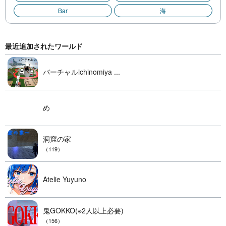
Bar
海
最近追加されたワールド
バーチャルichinomiya ...
め
洞窟の家
（119）
Atelie Yuyuno
鬼GOKKO(※2人以上必要)
（156）