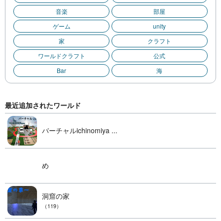
音楽
部屋
ゲーム
unity
家
クラフト
ワールドクラフト
公式
Bar
海
最近追加されたワールド
バーチャルichinomiya ...
め
洞窟の家
（119）