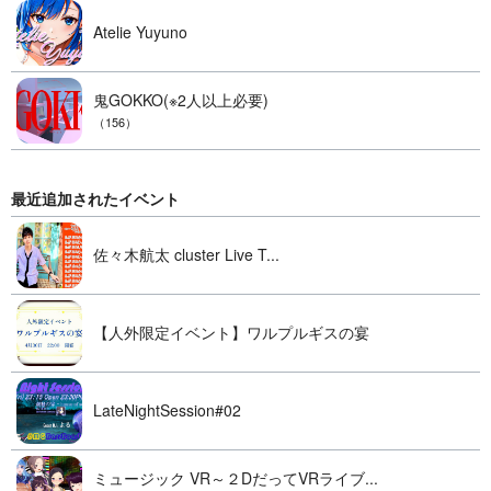
Atelie Yuyuno
鬼GOKKO(※2人以上必要)
（156）
最近追加されたイベント
佐々木航太 cluster Live T...
【人外限定イベント】ワルプルギスの宴
LateNightSession#02
ミュージック VR～２DだってVRライブ...