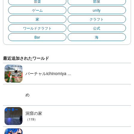
音楽
部屋
ゲーム
unity
家
クラフト
ワールドクラフト
公式
Bar
海
最近追加されたワールド
バーチャルichinomiya ...
め
洞窟の家
（119）