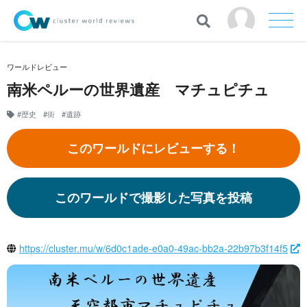
ワールドレビュー
南米ペルーの世界遺産 マチュピチュ
#歴史
#街
#遺跡
このワールドにレビューする！
このワールドで撮影した写真を投稿
https://cluster.mu/w/6d0c1ade-e0a0-49ac-bb2a-22b97b3f14f5