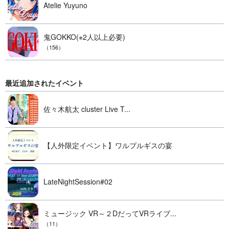
Atelie Yuyuno
鬼GOKKO(※2人以上必要)
（156）
最近追加されたイベント
佐々木航太 cluster Live T...
【人外限定イベント】ワルプルギスの宴
LateNightSession#02
ミュージック VR～２DだってVRライブ...
（11）