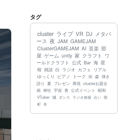
タグ
cluster
ライブ
VR
DJ
メタバ
ース
夜
JAM
GAMEJAM
ClusterGAMEJAM
AI
音楽
部
屋
ゲーム
unity
家
クラフト
ワ
ールドクラフト
公式
Bar
海
星
桜
雑談
白
ラジオ
カフェ
リアル
ゆっくり
ピアノ
トーク
街
森
弾き
語り
夏
プレゼン
再現
clusterお題企
画
神社
宇宙
青
公式イベント
昭和
VTuber
城
ダンス
ラジオ体操
占い
雨
町
冬