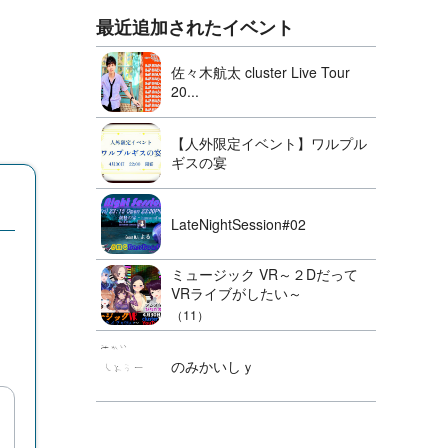
最近追加されたイベント
佐々木航太 cluster Live Tour
20...
【人外限定イベント】ワルプル
ギスの宴
LateNightSession#02
ミュージック VR～２Dだって
VRライブがしたい～
（11）
のみかいしｙ