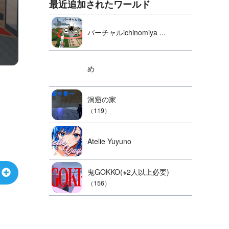
最近追加されたワールド
バーチャルichinomiya ...
め
洞窟の家
（119）
Atelie Yuyuno
鬼GOKKO(※2人以上必要)
（156）