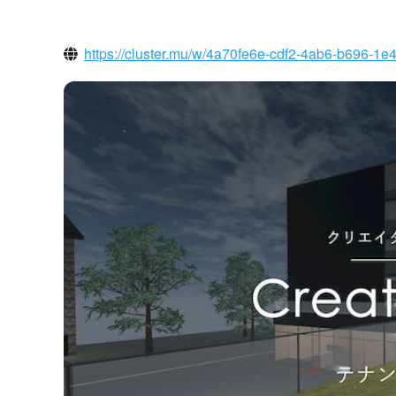
https://cluster.mu/w/4a70fe6e-cdf2-4ab6-b696-1