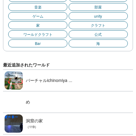
音楽
部屋
ゲーム
unity
家
クラフト
ワールドクラフト
公式
Bar
海
最近追加されたワールド
バーチャルichinomiya ...
め
洞窟の家
（119）