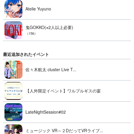
Atelie Yuyuno
鬼GOKKO(※2人以上必要)
（156）
最近追加されたイベント
佐々木航太 cluster Live T...
【人外限定イベント】ワルプルギスの宴
LateNightSession#02
ミュージック VR～２DだってVRライブ...