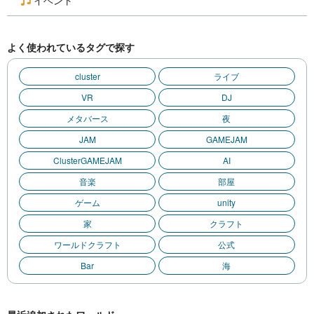
よく使われているタグで探す
cluster
ライブ
VR
DJ
メタバース
夜
JAM
GAMEJAM
ClusterGAMEJAM
AI
音楽
部屋
ゲーム
unity
家
クラフト
ワールドクラフト
公式
Bar
海