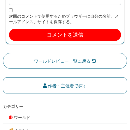
次回のコメントで使用するためブラウザーに自分の名前、メ
ールアドレス、サイトを保存する。
ワールドレビュー一覧に戻る
作者・主催者で探す
カテゴリー
ワールド
イベント