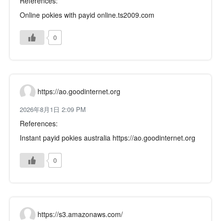
References:
Online pokies with payid
online.ts2009.com
0
https://ao.goodinternet.org
2026年8月1日 2:09 PM
References:
Instant payid pokies australia
https://ao.goodinternet.org
0
https://s3.amazonaws.com/