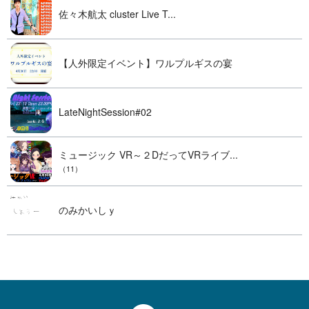
佐々木航太 cluster Live T...
【人外限定イベント】ワルプルギスの宴
LateNightSession#02
ミュージック VR～２DだってVRライブ...
（11）
のみかいしｙ