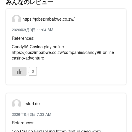
みんなのレビュー
https://jobszimbabwe.co.zw/
2026年8月3日 11:04 AM
References:
Candy96 Casino play online
https://jobszimbabwe.co.zw/companies/candy96-online-
casino-adventure
0
firsturl.de
2026年8月3日 7:33 AM
References:
1go Casino Einzahlung
https://firsturl.de/y3wnp3l