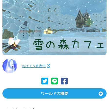
おはよう真夜中
ワールドの概要