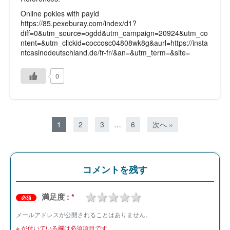
Online pokies with payid
https://85.pexeburay.com/index/d1?
diff=0&utm_source=ogdd&utm_campaign=20924&utm_co
ntent=&utm_clickid=coccosc04808wk8g&aurl=https://insta
ntcasinodeutschland.de/fr-fr/&an=&utm_term=&site=
0
1
2
3
…
6
次へ »
コメントを残す
1 star
2 stars
3 stars
4 stars
5 stars
満足度 :
*
必須
メールアドレスが公開されることはありません。
※
が付いている欄は必須項目です