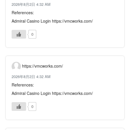
2026年8月2日 4:32 AM
References:
Admiral Casino Login
https://vmcworks.com/
0
https://vmcworks.com/
2026年8月2日 4:32 AM
References:
Admiral Casino Login
https://vmcworks.com/
0