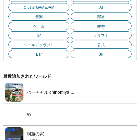
ClusterGAMEJAM
AI
音楽
部屋
ゲーム
unity
家
クラフト
ワールドクラフト
公式
Bar
海
最近追加されたワールド
バーチャルichinomiya ...
め
洞窟の家
（121）