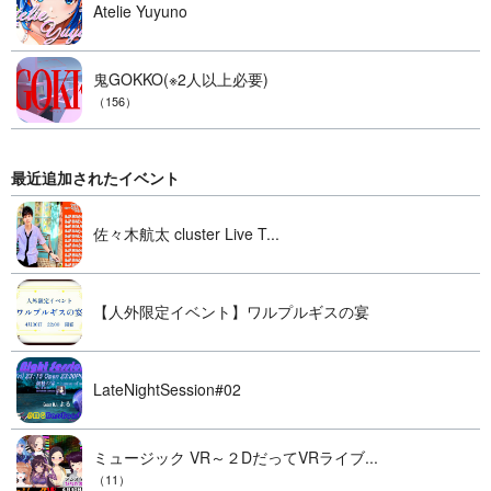
Atelie Yuyuno
鬼GOKKO(※2人以上必要)
（156）
最近追加されたイベント
佐々木航太 cluster Live T...
【人外限定イベント】ワルプルギスの宴
LateNightSession#02
ミュージック VR～２DだってVRライブ...
（11）