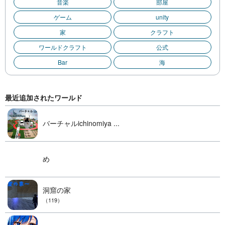
音楽
部屋
ゲーム
unity
家
クラフト
ワールドクラフト
公式
Bar
海
最近追加されたワールド
バーチャルichinomiya ...
め
洞窟の家
（119）