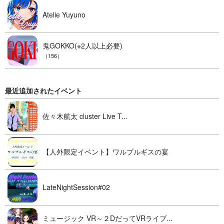
Atelie Yuyuno
鬼GOKKO(※2人以上必要)
（156）
最近追加されたイベント
佐々木航太 cluster Live T...
【人外限定イベント】ワルプルギスの宴
LateNightSession#02
ミュージック VR～２DだってVRライブ...