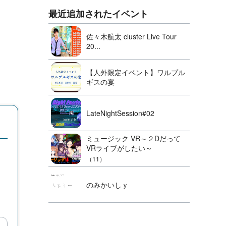
最近追加されたイベント
佐々木航太 cluster Live Tour
20...
【人外限定イベント】ワルプル
ギスの宴
LateNightSession#02
ミュージック VR～２Dだって
VRライブがしたい～
（11）
のみかいしｙ