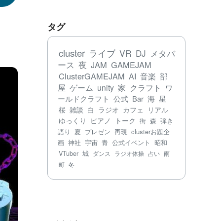
タグ
cluster
ライブ
VR
DJ
メタバ
ース
夜
JAM
GAMEJAM
ClusterGAMEJAM
AI
音楽
部
屋
ゲーム
unity
家
クラフト
ワ
ールドクラフト
公式
Bar
海
星
桜
雑談
白
ラジオ
カフェ
リアル
ゆっくり
ピアノ
トーク
街
森
弾き
語り
夏
プレゼン
再現
clusterお題企
画
神社
宇宙
青
公式イベント
昭和
VTuber
城
ダンス
ラジオ体操
占い
雨
町
冬