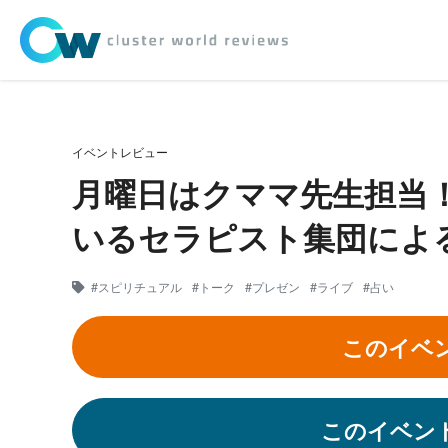
イベントレビュー
月曜日はクママ先生担当
いるセラピスト集団によ
#スピリチュアル
#トーク
#プレゼン
#ライブ
#占い
このイベ
このイベン