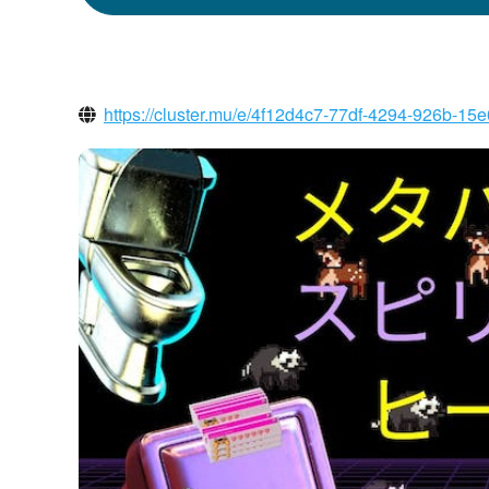
https://cluster.mu/e/4f12d4c7-77df-4294-926b-15