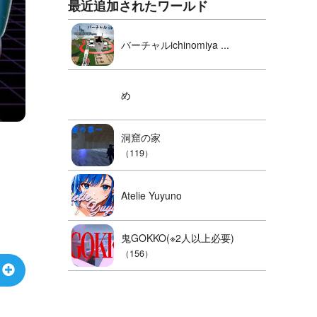
最近追加されたワールド
バーチャルichinomiya ...
め
洞窟の家
（119）
Atelie Yuyuno
鬼GOKKO(※2人以上必要)
（156）