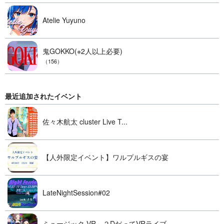
Atelie Yuyuno
鬼GOKKO(※2人以上必要)
（156）
最近追加されたイベント
佐々木航太 cluster Live T...
【人外限定イベント】ワルプルギスの宴
LateNightSession#02
ミュージック VR～２DだってVRライブ...