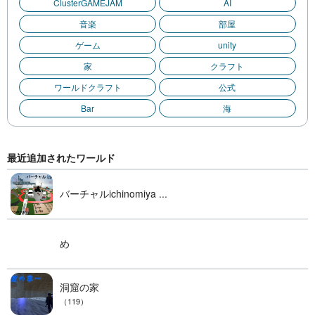
ClusterGAMEJAM
AI
音楽
部屋
ゲーム
unity
家
クラフト
ワールドクラフト
公式
Bar
海
最近追加されたワールド
バーチャルichinomiya ...
め
洞窟の家
（119）