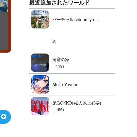
最近追加されたワールド
バーチャルichinomiya ...
め
洞窟の家
（119）
Atelie Yuyuno
鬼GOKKO(※2人以上必要)
（156）