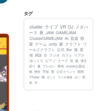
タグ
cluster
ライブ
VR
DJ
メタバ
ース
夜
JAM
GAMEJAM
ClusterGAMEJAM
AI
音楽
部
屋
ゲーム
unity
家
クラフト
ワ
ールドクラフト
公式
Bar
海
星
桜
雑談
白
ラジオ
カフェ
リアル
ゆっくり
ピアノ
トーク
街
森
弾き
語り
夏
プレゼン
再現
clusterお題企
画
神社
宇宙
青
公式イベント
昭和
VTuber
城
ダンス
ラジオ体操
占い
雨
町
冬