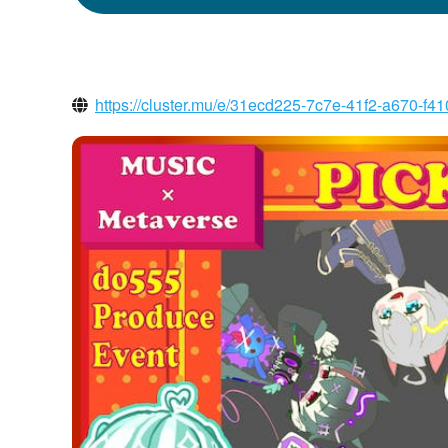
https://cluster.mu/e/31ecd225-7c7e-41f2-a670-f