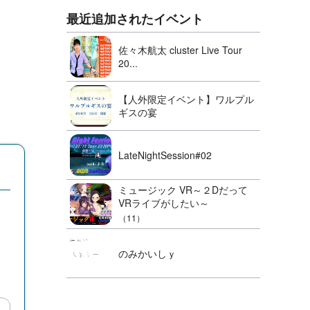
最近追加されたイベント
佐々木航太 cluster Live Tour
20...
【人外限定イベント】ワルプル
ギスの宴
LateNightSession#02
ミュージック VR～２Dだって
VRライブがしたい～
（11）
のみかいしｙ