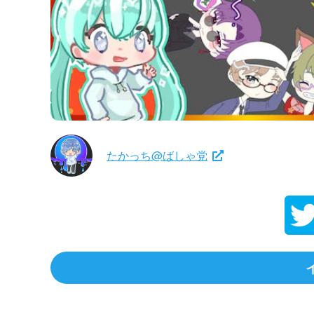
たかっち@ばしゃ党