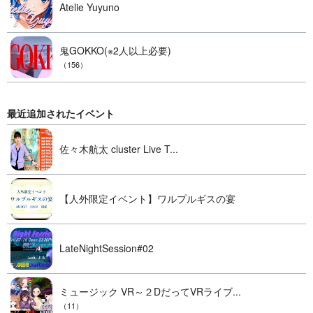
Atelie Yuyuno
鬼GOKKO(※2人以上必要)
（156）
最近追加されたイベント
佐々木航太 cluster Live T...
【人外限定イベント】ワルプルギスの宴
LateNightSession#02
ミュージック VR～２DだってVRライブ...
（11）