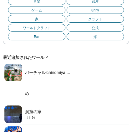
音楽
部屋
ゲーム
unity
家
クラフト
ワールドクラフト
公式
Bar
海
最近追加されたワールド
バーチャルichinomiya ...
め
洞窟の家
（119）