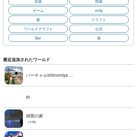
音楽
部屋
ゲーム
unity
家
クラフト
ワールドクラフト
公式
Bar
海
最近追加されたワールド
バーチャルichinomiya ...
め
洞窟の家
（119）