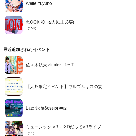
Atelie Yuyuno
鬼GOKKO(※2人以上必要)
（156）
最近追加されたイベント
佐々木航太 cluster Live T...
【人外限定イベント】ワルプルギスの宴
LateNightSession#02
ミュージック VR～２DだってVRライブ...
（11）