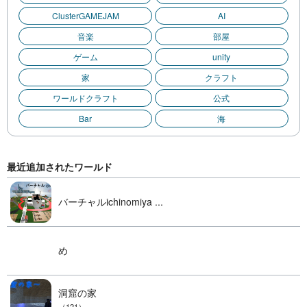
ClusterGAMEJAM
AI
音楽
部屋
ゲーム
unity
家
クラフト
ワールドクラフト
公式
Bar
海
最近追加されたワールド
バーチャルichinomiya ...
め
洞窟の家
（121）