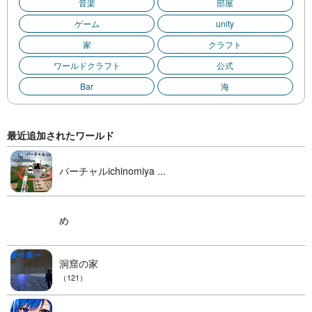
音楽
部屋
ゲーム
unity
家
クラフト
ワールドクラフト
公式
Bar
海
最近追加されたワールド
バーチャルichinomiya ...
め
洞窟の家
（121）