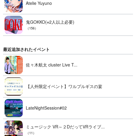
Atelie Yuyuno
鬼GOKKO(※2人以上必要)
（156）
最近追加されたイベント
佐々木航太 cluster Live T...
【人外限定イベント】ワルプルギスの宴
LateNightSession#02
ミュージック VR～２DだってVRライブ...
（11）