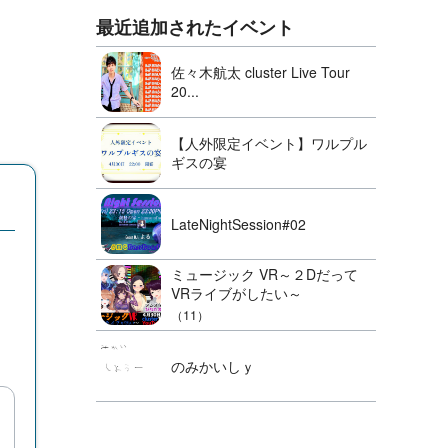
最近追加されたイベント
佐々木航太 cluster Live Tour
20...
【人外限定イベント】ワルプル
ギスの宴
LateNightSession#02
ミュージック VR～２Dだって
VRライブがしたい～
（11）
のみかいしｙ