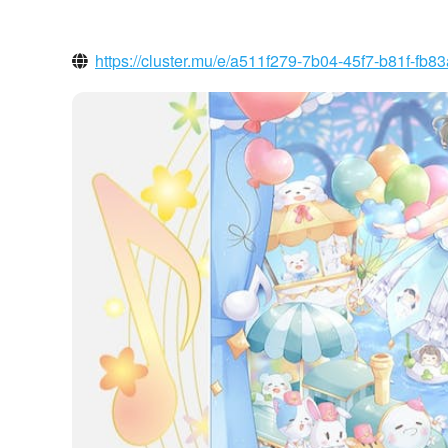
https://cluster.mu/e/a511f279-7b04-45f7-b81f-fb8