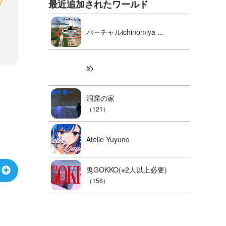
最近追加されたワールド
バーチャルichinomiya ...
め
洞窟の家
（121）
Atelie Yuyuno
鬼GOKKO(※2人以上必要)
（156）