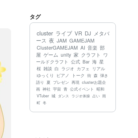
タグ
cluster
ライブ
VR
DJ
メタバ
ース
夜
JAM
GAMEJAM
ClusterGAMEJAM
AI
音楽
部
屋
ゲーム
unity
家
クラフト
ワ
ールドクラフト
公式
Bar
海
星
桜
雑談
白
ラジオ
カフェ
リアル
ゆっくり
ピアノ
トーク
街
森
弾き
語り
夏
プレゼン
再現
clusterお題企
画
神社
宇宙
青
公式イベント
昭和
VTuber
城
ダンス
ラジオ体操
占い
雨
町
冬