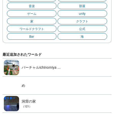
音楽
部屋
ゲーム
unity
家
クラフト
ワールドクラフト
公式
Bar
海
最近追加されたワールド
バーチャルichinomiya ...
め
洞窟の家
（121）