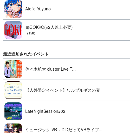
Atelie Yuyuno
鬼GOKKO(※2人以上必要)
（156）
最近追加されたイベント
佐々木航太 cluster Live T...
【人外限定イベント】ワルプルギスの宴
LateNightSession#02
ミュージック VR～２DだってVRライブ...