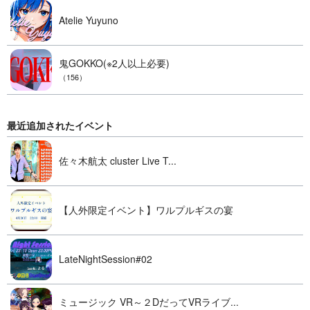
Atelie Yuyuno
鬼GOKKO(※2人以上必要)
（156）
最近追加されたイベント
佐々木航太 cluster Live T...
【人外限定イベント】ワルプルギスの宴
LateNightSession#02
ミュージック VR～２DだってVRライブ...