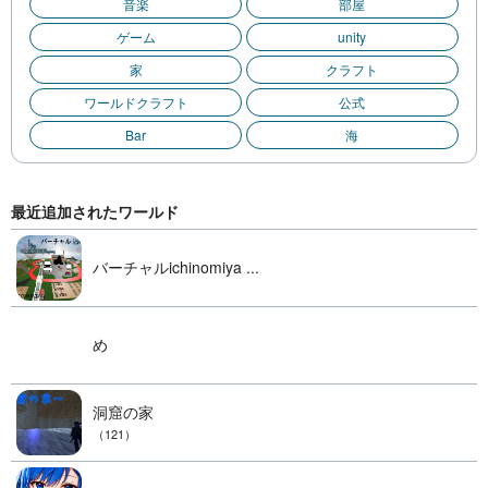
音楽
部屋
ゲーム
unity
家
クラフト
ワールドクラフト
公式
Bar
海
最近追加されたワールド
バーチャルichinomiya ...
め
洞窟の家
（121）