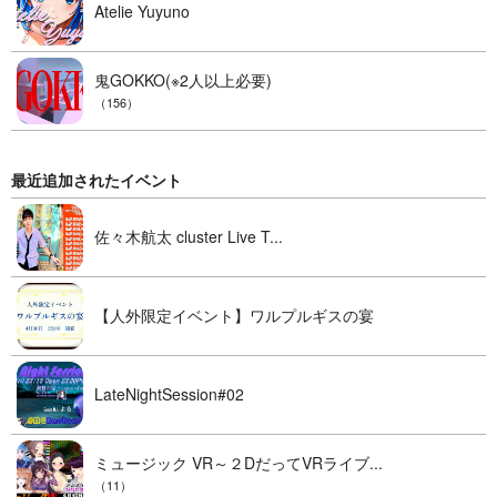
Atelie Yuyuno
鬼GOKKO(※2人以上必要)
（156）
最近追加されたイベント
佐々木航太 cluster Live T...
【人外限定イベント】ワルプルギスの宴
LateNightSession#02
ミュージック VR～２DだってVRライブ...
（11）